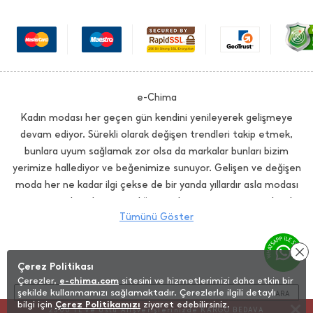
e-Chima
Kadın modası her geçen gün kendini yenileyerek gelişmeye
devam ediyor. Sürekli olarak değişen trendleri takip etmek,
bunlara uyum sağlamak zor olsa da markalar bunları bizim
yerimize hallediyor ve beğenimize sunuyor. Gelişen ve değişen
moda her ne kadar ilgi çekse de bir yanda yıllardır asla modası
geçmeyen, her dönem varlığını sürdüren zamansız çizgiler de
Tümünü Göster
mevcut. Günlük hayatta olduğu kadar çalışma hayatında da şık
ve stil sahibi görünmek isteyen kadınların tercihi echima.com
da size tüm bunları birarada sunuyor. İhtiyacınız olan tüm
Çerez Politikası
modellerde sezonun trendlerini yakalarken zamansız çizgilerle
Çerezler,
e-chima.com
sitesini ve hizmetlerimizi daha etkin bir
imzasını atmayı ihmal etmiyor. Elbiselerde sizi çok şık
şekilde kullanmamızı sağlamaktadır. Çerezlerle ilgili detaylı
ARA
gösterecek hem de konforunuzu sağlayacak modelleri
bilgi için
Çerez Politikamızı
ziyaret edebilirsiniz.
2500 TL ve Üstü Alışverişlerinizde KARGO BEDAVA