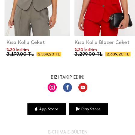
Kısa Kollu Ceket
Kısa Kollu Blazer Ceket
%20 İndirim
%20 İndirim
3.199,00
TL
3.299,00
TL
2.559,20
TL
2.639,20
TL
BİZİ TAKİP EDİN!
App Store
Play Store
E-CHIMA E-BÜLTEN