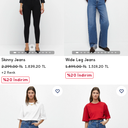
Skinny Jeans
Wide Leg Jeans
2.299,00
TL
1.839,20
TL
1.899,00
TL
1.519,20
TL
+
2
Renk
%20 İndirim
%20 İndirim