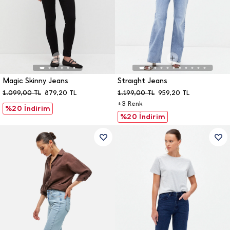
Magic Skinny Jeans
Straıght Jeans
1.099,00
TL
879,20
TL
1.199,00
TL
959,20
TL
+
3
Renk
%20 İndirim
%20 İndirim