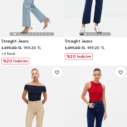
Straıght Jeans
Straıght Jeans
1.199,00
TL
959,20
TL
1.199,00
TL
959,20
TL
+
3
Renk
%20 İndirim
%20 İndirim