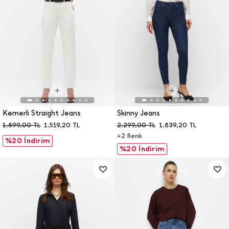
Kemerli Straight Jeans
Skinny Jeans
1.899,00
TL
1.519,20
TL
2.299,00
TL
1.839,20
TL
+
2
Renk
%20 İndirim
%20 İndirim