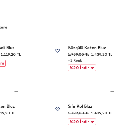
eli Bluz
Büzgülü Keten Bluz
1.119,20
TL
1.799,00
TL
1.439,20
TL
+
2
Renk
im
%20 İndirim
ten Bluz
Sıfır Kol Bluz
119,20
TL
1.799,00
TL
1.439,20
TL
%20 İndirim