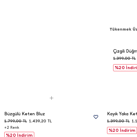
Çizgili Düğm
1.399,00
TL
%20 İndir
Büzgülü Keten Bluz
Kayık Yaka Ke
1.799,00
TL
1.439,20
TL
1.399,00
TL
1.
+
2
Renk
%20 İndirim
%20 İndirim