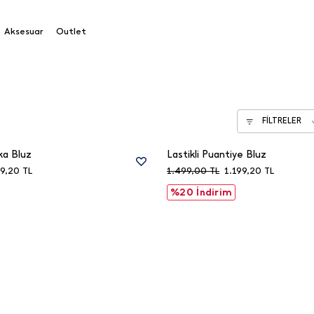
Aksesuar
Outlet
FİLTRELER
ka Bluz
Lastikli Puantiye Bluz
9,20
TL
1.499,00
TL
1.199,20
TL
%20 İndirim