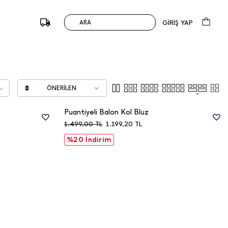
GİRİŞ YAP
ARA
ÖNERILEN
Puantiyeli Balon Kol Bluz
1.499,00
TL
1.199,20
TL
%20 İndirim