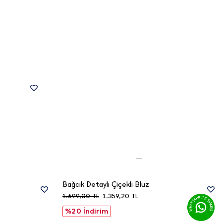
Bağcık Detaylı Çiçekli Bluz
1.699,00
TL
1.359,20
TL
%20 İndirim