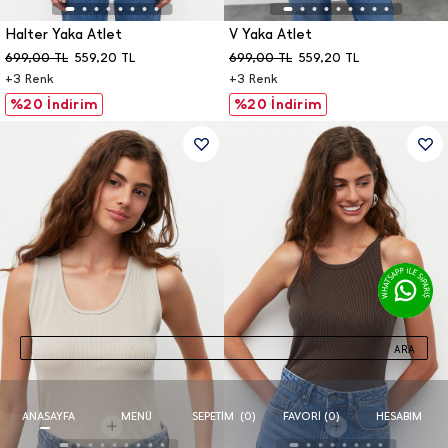
Halter Yaka Atlet
V Yaka Atlet
699,00
TL
559,20
TL
699,00
TL
559,20
TL
+
3
Renk
+
3
Renk
%20 İndirim
%20 İndirim
ARA
ANASAYFA
MENÜ
FAVORI (
0
)
HESABIM
SEPETIM
(
0
)