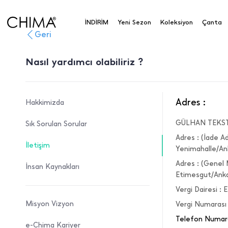
İNDİRİM
Yeni Sezon
Koleksiyon
Çanta
Geri
Nasıl yardımcı olabiliriz ?
Adres :
Hakkimizda
GÜLHAN TEKSTİ
Sık Sorulan Sorular
Adres : (İade A
İletişim
Yenimahalle/An
Adres : (Genel
İnsan Kaynakları
Etimesgut/Ank
Vergi Dairesi 
Misyon Vizyon
Vergi Numaras
Telefon Numara
e-Chima Kariyer