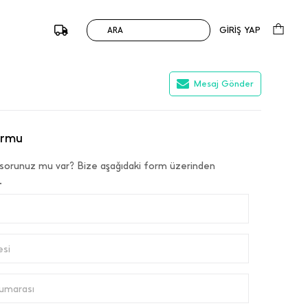
GİRİŞ YAP
ARA
Mesaj Gönder
ormu
 sorunuz mu var? Bize aşağıdaki form üzerinden
.
esi
umarası