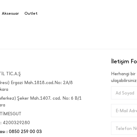
Aksesuar
Outlet
İletişim F
L TİC.A.Ş
Herhangi bir
ulaşabilirsiniz
dresi) Ergazi Mah.1818.cad.No: 2A/8
kara
Ad Soyad
 Merkez) Şeker Mah.1407. cad. No: 6 B/1
ara
E-Mail Adr
: ETİMESGUT
ı : 4200329280
Telefon N
sı : 0850 259 00 03