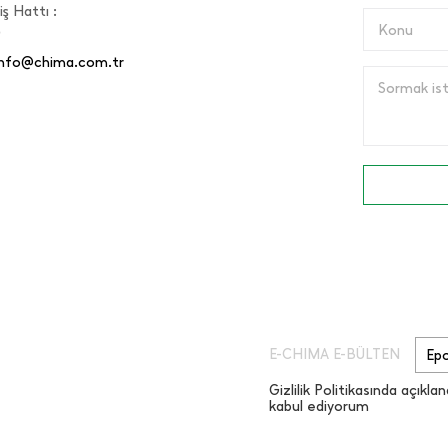
ş Hattı :
Konu
0
info@chima.com.tr
Sormak iste
E-CHIMA E-BÜLTEN
Gizlilik Politikasında açıklan
kabul ediyorum