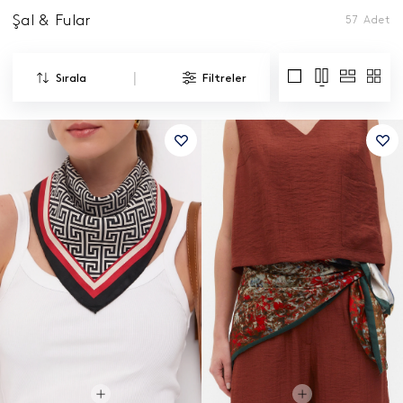
Şal & Fular
57
Adet
|
Sırala
Filtreler