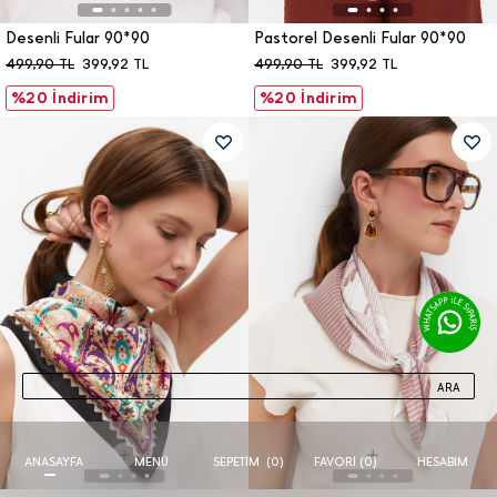
Desenli Fular 90*90
Pastorel Desenli Fular 90*90
499,90
TL
399,92
TL
499,90
TL
399,92
TL
%20 İndirim
%20 İndirim
ARA
ANASAYFA
MENÜ
FAVORI (
0
)
HESABIM
SEPETIM
(
0
)