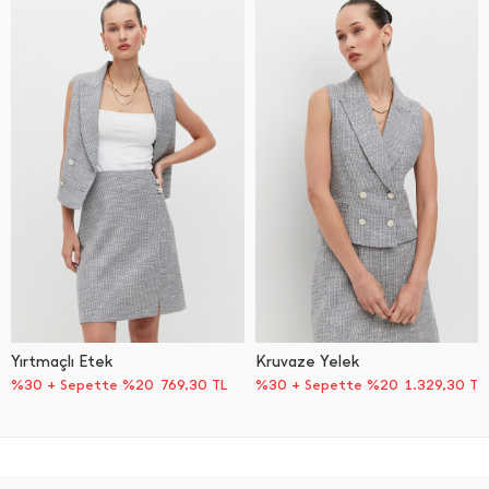
Yırtmaçlı Etek
Kruvaze Yelek
%30 + Sepette %20
769,30
TL
%30 + Sepette %20
1.329,30
TL