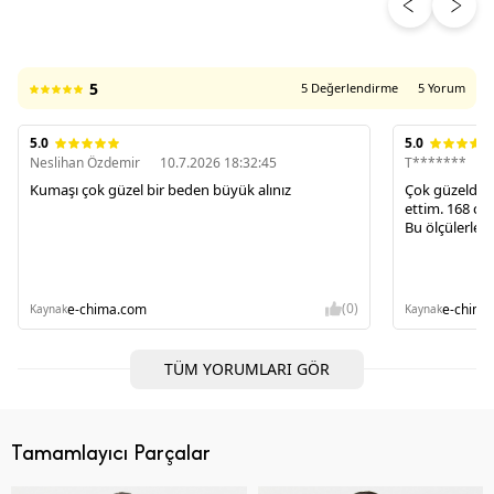
ÜRÜN DEĞERLENDIRMELERI
5
5 Değerlendirme
5 Yorum
5.0
5.0
Neslihan Özdemir
10.7.2026 18:32:45
T*******
2
Kumaşı çok güzel bir beden büyük alınız
Çok güzeldi a
ettim. 168 cm
Bu ölçülerle 
(0)
e-chima.com
e-chima
Kaynak
Kaynak
TÜM YORUMLARI GÖR
Tamamlayıcı Parçalar