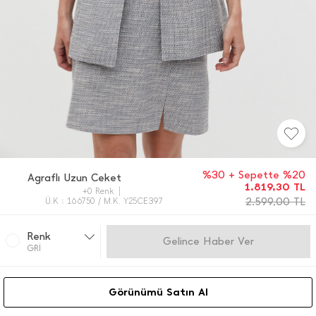
%30 + Sepette %20
Agraflı Uzun Ceket
1.819,30
TL
+0 Renk
2.599,00
TL
Ü.K : 166750 / M.K. Y25CE397
Renk
Gelince Haber Ver
GRİ
Görünümü Satın Al