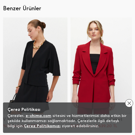
Benzer Ürünler
Çerez Politikası
Çerezler,
e-chima.com
sitesini ve hizmetlerimizi daha etkin bir
V Yaka Ceket
Büzgü Kollu Blazer Ceket
şekilde kullanmamızı sağlamaktadır. Çerezlerle ilgili detaylı
%20 İndirim
bilgi için
Çerez Politikamızı
2.559,20
TL
ziyaret edebilirsiniz.
%20 İndirim
2.639,20
TL