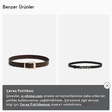
Benzer Ürünler
Çerez Politikası
Çerezler,
e-chima.com
sitesini ve hizmetlerimizi daha etkin bir
Geniş Metal Tokalı Kemer
Metal Tokalı İ̇nce Kemer
şekilde kullanmamızı sağlamaktadır. Çerezlerle ilgili detaylı
%20 İndirim
bilgi için
Çerez Politikamızı
263,91
TL
ziyaret edebilirsiniz.
%20 İndirim
215,92
TL