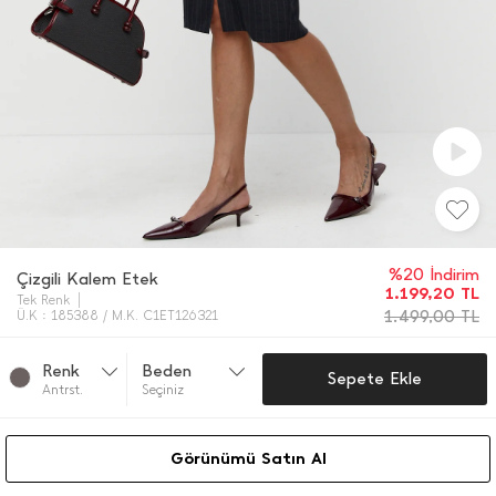
%20 İndirim
Çizgili Kalem Etek
1.199,20
TL
Tek Renk
1.499,00
TL
Ü.K : 185388 / M.K. C1ET126321
Renk
Beden
Sepete Ekle
Antrst.
Seçiniz
Görünümü Satın Al