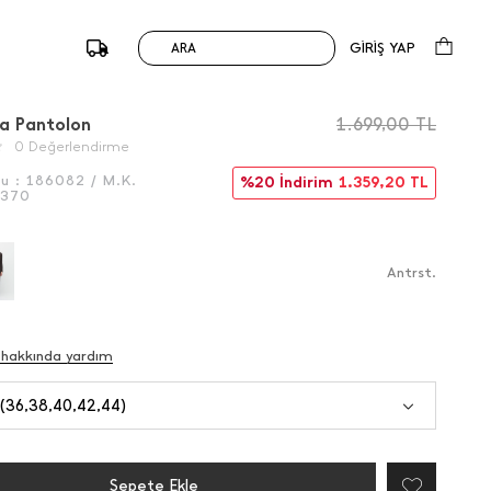
GİRİŞ YAP
ARA
/
Önceki
Sonraki
a Pantolon
1.699,00
TL
0 Değerlendirme
du :
186082 / M.K.
%20 İndirim
1.359,20
TL
6370
Antrst.
 hakkında yardım
 (36,38,40,42,44)
Sepete Ekle