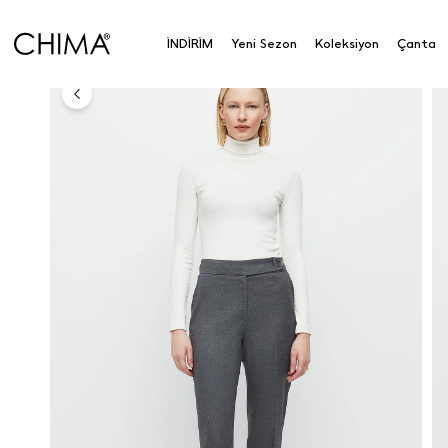
Anasayfa
Koleksiyon
Alt Giyim
Pantolon
Dar
İNDİRİM
Yeni Sezon
Koleksiyon
Çanta