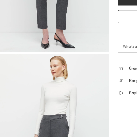
Whatsap
Ürün
Kar
Payl