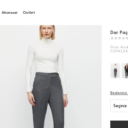
 Paça Pantolon
Aksesuar
Outlet
Dar Paç
Ürün Ko
C1PA12
Bedeniniz
Seçiniz