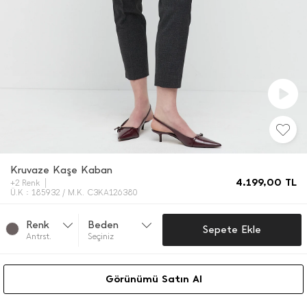
Kruvaze Kaşe Kaban
4.199,00
TL
+2 Renk
Ü.K : 185932 / M.K. C3KA126380
Renk
Beden
Sepete Ekle
Antrst.
Seçiniz
Görünümü Satın Al