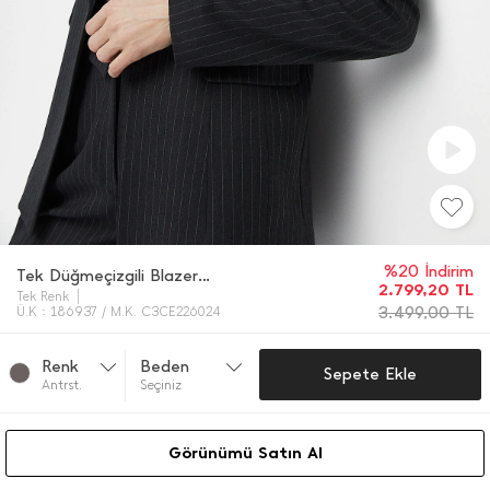
%20 İndirim
Tek Düğmeçizgili Blazer Ceket
2.799,20
TL
Tek Renk
3.499,00
TL
Ü.K : 186937 / M.K. C3CE226024
Renk
Beden
Sepete Ekle
Antrst.
Seçiniz
Görünümü Satın Al