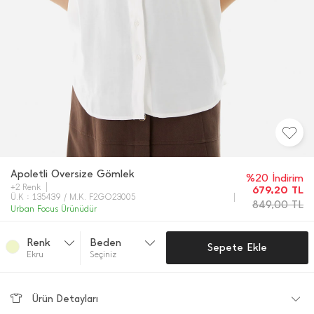
Apoletli Oversize Gömlek
%20 İndirim
+2 Renk
679,20
TL
Ü.K : 135439 / M.K. F2GO23005
849,00
TL
Urban Focus Ürünüdür
Renk
Beden
Sepete Ekle
Ekru
Seçiniz
Ürün Detayları