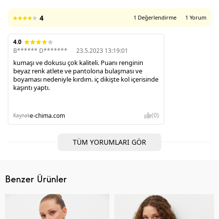
4
1 Değerlendirme
1 Yorum
4.0
B****** D*******
23.5.2023 13:19:01
kumaşı ve dokusu çok kaliteli. Puanı renginin
beyaz renk atlete ve pantolona bulaşması ve
boyaması nedeniyle kırdım. iç dikişte kol içerisinde
kaşıntı yaptı.
(0)
e-chima.com
Kaynak
TÜM YORUMLARI GÖR
Benzer Ürünler