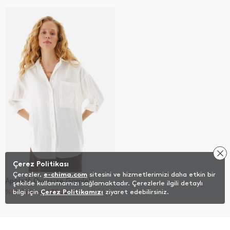
Çerez Politikası
Çerezler,
e-chima.com
sitesini ve hizmetlerimizi daha etkin bir
Apoletli Oversize Gömlek
şekilde kullanmamızı sağlamaktadır. Çerezlerle ilgili detaylı
%20 İndirim
bilgi için
Çerez Politikamızı
679,20
TL
ziyaret edebilirsiniz.