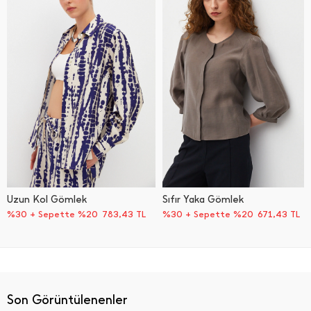
Uzun Kol Gömlek
Sıfır Yaka Gömlek
%30 + Sepette %20
783,43
TL
%30 + Sepette %20
671,43
TL
Son Görüntülenenler