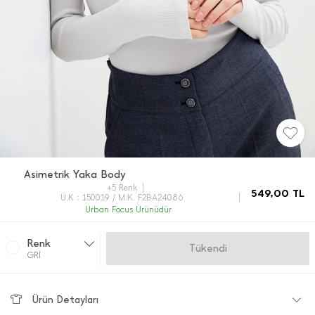
Asimetrik Yaka Body
+5 Renk
549,00
TL
Ü.K : 150019 / M.K. F2BA24086
Urban Focus Ürünüdür
Renk
Gelince Haber Ver
GRİ
Ürün Detayları