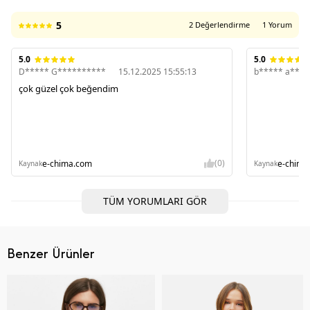
5
2 Değerlendirme
1 Yorum
5.0
5.0
D***** G**********
15.12.2025 15:55:13
b***** a****
çok güzel çok beğendim
(0)
e-chima.com
e-chima
Kaynak
Kaynak
TÜM YORUMLARI GÖR
Benzer Ürünler