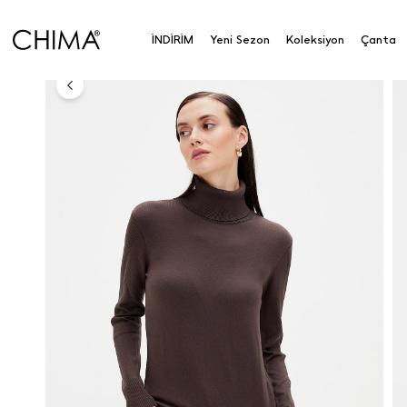
Balıkçı Yaka Kazak
İNDİRİM
Yeni Sezon
Koleksiyon
Çanta