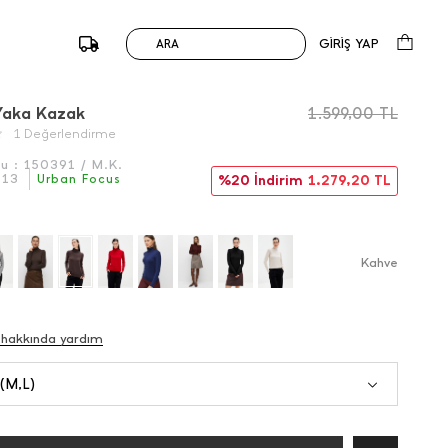
GİRİŞ YAP
ARA
/
Önceki
Sonraki
 Yaka Kazak
1.599,00
TL
1 Değerlendirme
du :
150391 / M.K.
013
Urban Focus
%20 İndirim
1.279,20
TL
Kahve
 hakkında yardım
 (M,L)