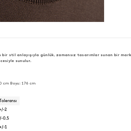
bir stil anlayışıyla günlük, zamansız tasarımlar sunan bir mark
cesiyle sunulur.
90 cm Boyu: 176 cm
Toleransı
+/-2
/-0,5
+/-1