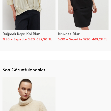
Düğmeli Kapri Kol Bluz
Kruvaze Bluz
%30 + Sepette %20
839,30
TL
%30 + Sepette %20
489,29
TL
Son Görüntülenenler