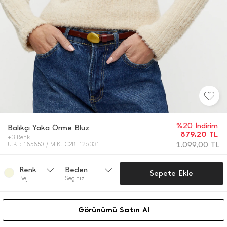
%20 İndirim
Balıkçı Yaka Örme Bluz
879,20
TL
+3 Renk
1.099,00
TL
Ü.K : 185850 / M.K. C2BL126331
Renk
Beden
Sepete Ekle
Bej
Seçiniz
Görünümü Satın Al