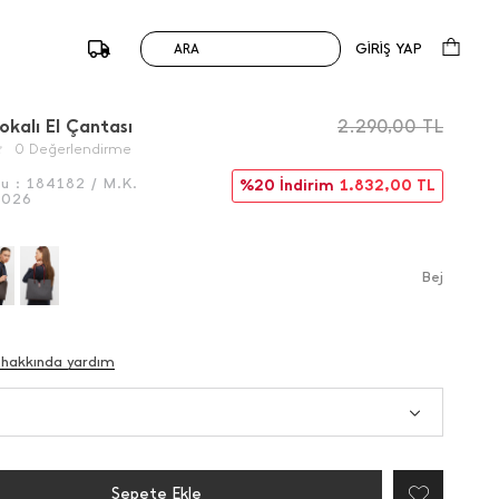
GİRİŞ YAP
ARA
/
Önceki
Sonraki
okalı El Çantası
2.290,00
TL
0 Değerlendirme
du :
184182 / M.K.
%20 İndirim
1.832,00
TL
5026
Bej
 hakkında yardım
Sepete Ekle