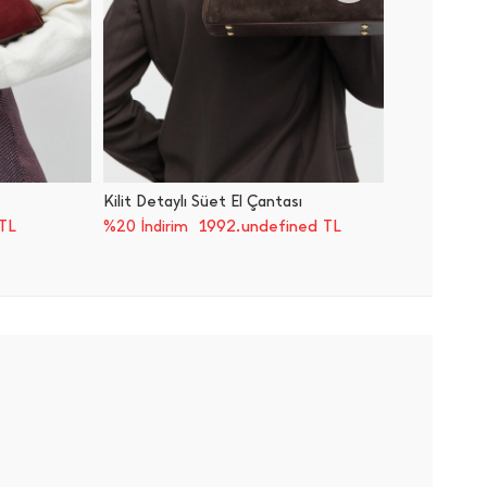
Kilit Detaylı Süet El Çantası
Kilit De
TL
1992.undefined TL
%20 İndirim
%20 İnd