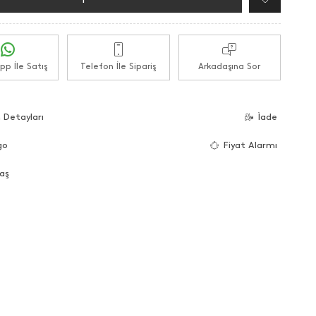
p İle Satış
Telefon İle Sipariş
Arkadaşına Sor
 Detayları
İade
go
Fiyat Alarmı
aş