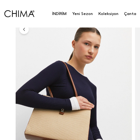
Anasayfa
Aksesuar
Aksesuar
Çanta
Metal To
İNDİRİM
Yeni Sezon
Koleksiyon
Çanta