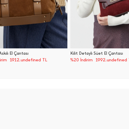
skılı El Çantası
Kilit Detaylı Süet El Çantası
1912.undefined TL
1992.undefined 
irim
%20 İndirim