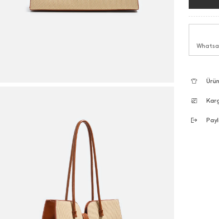
Whatsap
Ürün
Kar
Payl