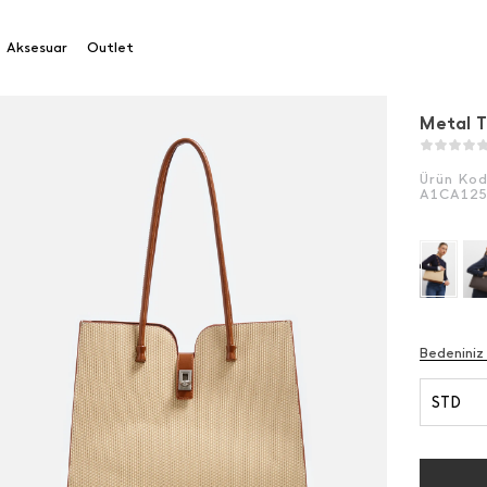
kalı El Çantası
Aksesuar
Outlet
Metal T
Ürün Ko
A1CA12
Bedeniniz
STD