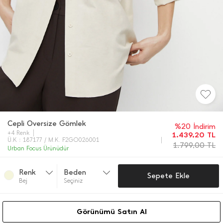
Cepli Oversize Gömlek
%20 İndirim
+4 Renk
1.439,20
TL
Ü.K : 187177 / M.K. F2GO026001
1.799,00
TL
Urban Focus Ürünüdür
Renk
Beden
Sepete Ekle
Bej
Seçiniz
Görünümü Satın Al