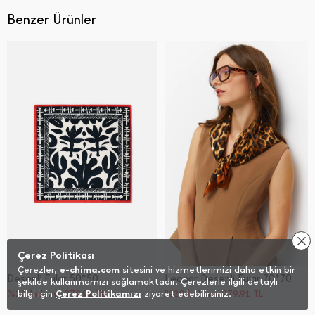
Benzer Ürünler
Çerez Politikası
Çerezler,
e-chima.com
sitesini ve hizmetlerimizi daha etkin bir
Desenli Fular 50*50
Leopar Desenli Fular 70*70
şekilde kullanmamızı sağlamaktadır. Çerezlerle ilgili detaylı
%20 İndirim
bilgi için
Çerez Politikamızı
279,91
TL
ziyaret edebilirsiniz.
%20 İndirim
279,91
TL