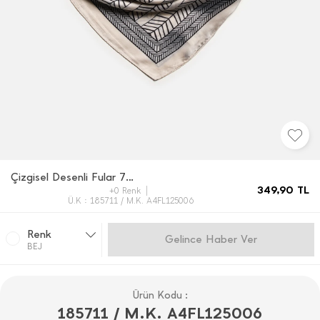
Çizgisel Desenli Fular 70*70 Cm
349,90
TL
+0 Renk
Ü.K : 185711 / M.K. A4FL125006
Renk
Gelince Haber Ver
BEJ
Ürün Kodu :
185711 / M.K. A4FL125006