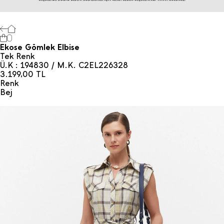
0
Ekose Gömlek Elbise
Tek Renk
Ü.K : 194830 / M.K. C2EL226328
3.199,00
TL
Renk
Bej