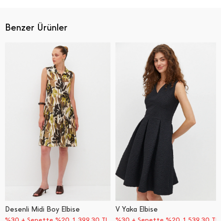
Benzer Ürünler
Desenli Midi Boy Elbise
V Yaka Elbise
%30 + Sepette %20
1.399,30
TL
%30 + Sepette %20
1.539,30
TL