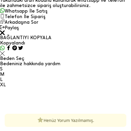
Yukarıdaki ürün kodunu kullanarak whatsapp ve telefon
ile zahmetsizce sipariş oluşturabilirsiniz.
Whatsapp İle Satış
Telefon İle Sipariş
Arkadaşına Sor
Paylaş
BAĞLANTIYI KOPYALA
Kopyalandı
Beden Seç
Bedeniniz hakkında yardım
S
M
L
XL
ÜRÜN DEĞERLENDIRMELERI
Henüz Yorum Yazılmamış.