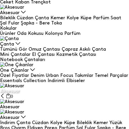
Ceket
Kaban
Trençkot
Aksesuar
Bileklik
Cüzdan
Çanta
Kemer
Kolye
Küpe
Parfüm
Saat
Şal Fular
Şapka - Bere
Toka
Kokular
Ürünler
Oda Kokusu
Kolonya
Parfüm
Çanta
Tümünü Gör
Omuz Çantası
Çapraz Askılı Çanta
Mini Çantalar
El Çantası
Kozmetik Çantası
Notebook Çantaları
Öne Çıkanlar
Özel Fiyatlar
Denim
Urban Focus
Takımlar
Temel Parçalar
Essentıals Collection
İndirimli Elbiseler
Aksesuar
0
Aksesuar
Aksesuar
İndirim
Çanta
Cüzdan
Kolye
Küpe
Bileklik
Kemer
Yüzük
Broş
Charm
Eldiven
Pareo
Parfüm
Şal Fular
Şapka - Bere