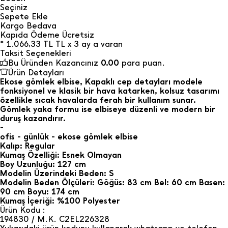
Seçiniz
Sepete Ekle
Kargo Bedava
Kapıda Ödeme Ücretsiz
*
1.066,33
TL
TL x 3 ay a varan
Taksit Seçenekleri
Bu Üründen Kazancınız
0.00
para puan.
Ürün Detayları
Ekose gömlek elbise, Kapaklı cep detayları modele
fonksiyonel ve klasik bir hava katarken, kolsuz tasarımı
özellikle sıcak havalarda ferah bir kullanım sunar.
Gömlek yaka formu ise elbiseye düzenli ve modern bir
duruş kazandırır.
-
ofis - günlük - ekose gömlek elbise
Kalıp: Regular
Kumaş Özelliği: Esnek Olmayan
Boy Uzunluğu: 127 cm
Modelin Üzerindeki Beden: S
Modelin Beden Ölçüleri: Göğüs: 83 cm Bel: 60 cm Basen:
90 cm Boyu: 174 cm
Kumaş İçeriği: %100 Polyester
Ürün Kodu :
194830 / M.K. C2EL226328