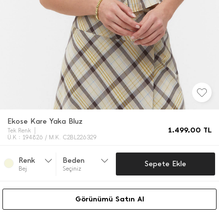
Ekose Kare Yaka Bluz
1.499,00
TL
Tek Renk
Ü.K : 194826 / M.K. C2BL226329
Renk
Beden
Sepete Ekle
Bej
Seçiniz
Görünümü Satın Al