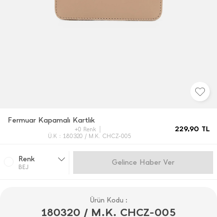
Fermuar Kapamalı Kartlık
229,90
TL
+0 Renk
Ü.K : 180320 / M.K. CHCZ-005
Renk
Gelince Haber Ver
BEJ
Ürün Kodu :
180320 / M.K. CHCZ-005