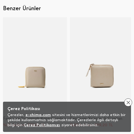
Benzer Ürünler
Çerez Politikası
Çerezler,
e-chima.com
sitesini ve hizmetlerimizi daha etkin bir
Fermuar Kapamalı Kare Cüzdan
Fermuar Kapamalı Cüzdan
şekilde kullanmamızı sağlamaktadır. Çerezlerle ilgili detaylı
%20 İndirim
bilgi için
Çerez Politikamızı
279,91
TL
ziyaret edebilirsiniz.
%20 İndirim
399,20
TL