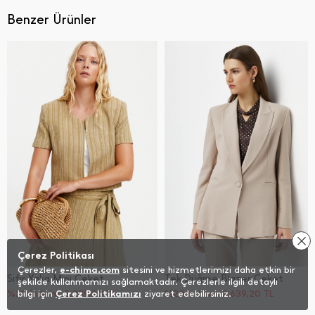
Benzer Ürünler
Çerez Politikası
Çerezler,
e-chima.com
sitesini ve hizmetlerimizi daha etkin bir
Sıfır Yaka Mini Ceket
Tek Düğme Blazer Ceket
şekilde kullanmamızı sağlamaktadır. Çerezlerle ilgili detaylı
%20 İndirim
bilgi için
Çerez Politikamızı
2.239,20
TL
ziyaret edebilirsiniz.
%20 İndirim
2.639,20
TL