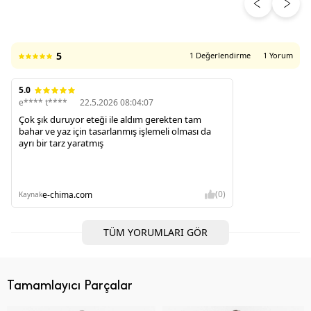
ÜRÜN DEĞERLENDIRMELERI
5
1 Değerlendirme
1 Yorum
5.0
e**** t****
22.5.2026 08:04:07
Çok şık duruyor eteği ile aldım gerekten tam
bahar ve yaz için tasarlanmış işlemeli olması da
ayrı bir tarz yaratmış
(0)
e-chima.com
Kaynak
TÜM YORUMLARI GÖR
Tamamlayıcı Parçalar