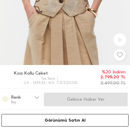
%20 İndirim
Kısa Kollu Ceket
2.799,20
TL
Tek Renk
3.499,00
TL
Ü.K : 194834 / M.K. C3CE226331
Renk
Gelince Haber Ver
Bej
Görünümü Satın Al