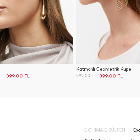
Katmanlı Geometrik Küpe
399,00
TL
399,00
TL
TL
599,00
TL
E-CHIMA E-BÜLTEN