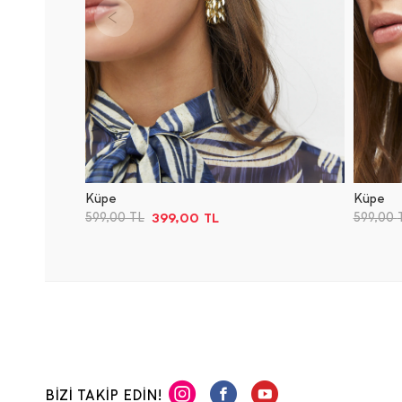
Küpe
Küpe
399,00
TL
599,00
TL
599,00
BİZİ TAKİP EDİN!