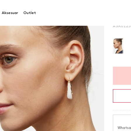
Siyah K
Aksesuar
Outlet
Ürün Ko
A3KU12
Whatsap