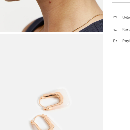
Ürün
Kar
Payl