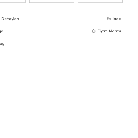
 Detayları
İade
go
Fiyat Alarmı
aş