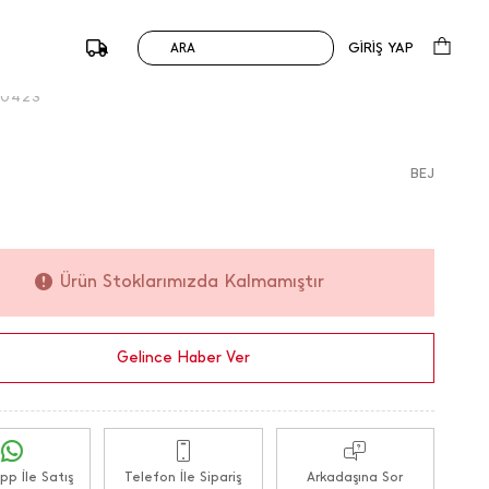
emer Tokası Küpe.
199,00
TL
199,90
TL
0 Değerlendirme
GİRİŞ YAP
ARA
%0
du :
179618 / M.K.
50423
BEJ
Ürün Stoklarımızda Kalmamıştır
Gelince Haber Ver
p İle Satış
Telefon İle Sipariş
Arkadaşına Sor