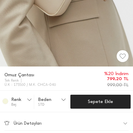
%20 İndirim
Omuz Çantası
799,20
TL
Tek Renk
999,00
TL
Ü.K : 175560 / M.K. CHCA-046
Renk
Beden
Sepete Ekle
Bej
STD
Ürün Detayları