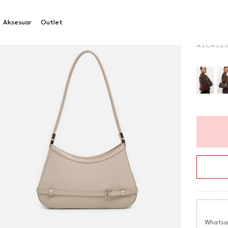
Omuz Ç
Aksesuar
Outlet
Ürün Ko
A1CA12
Whatsap