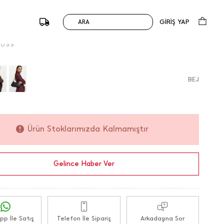
anta
1.790,00
TL
1 Değerlendirme
GİRİŞ YAP
ARA
du :
184771 / M.K.
5033
BEJ
Ürün Stoklarımızda Kalmamıştır
Gelince Haber Ver
p İle Satış
Telefon İle Sipariş
Arkadaşına Sor