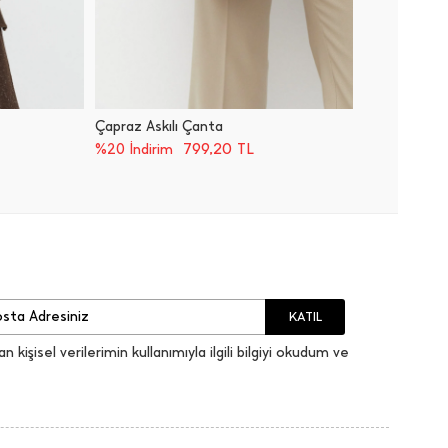
Çapraz Askılı Çanta
Çapraz A
799,20
TL
%20 İndirim
%20 İnd
KATIL
an kişisel verilerimin kullanımıyla ilgili bilgiyi okudum ve