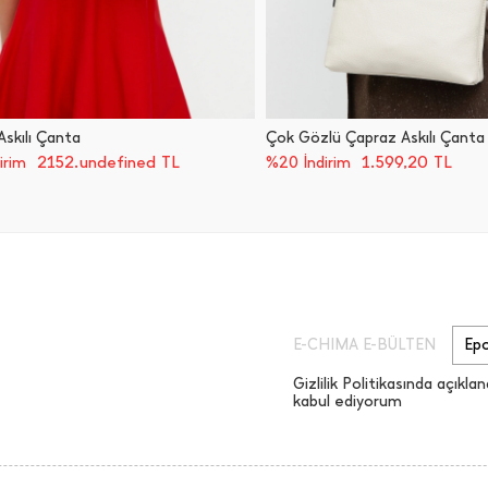
skılı Çanta
Çok Gözlü Çapraz Askılı Çanta
2152.undefined TL
1.599,20
TL
irim
%20 İndirim
E-CHIMA E-BÜLTEN
Gizlilik Politikasında açıklan
kabul ediyorum