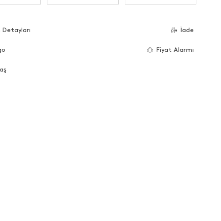
 Detayları
İade
go
Fiyat Alarmı
aş