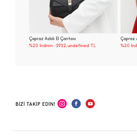
Çapraz Askılı El Çantası
Çapraz A
1912.undefined TL
%20 İndirim
%20 İnd
BİZİ TAKİP EDİN!