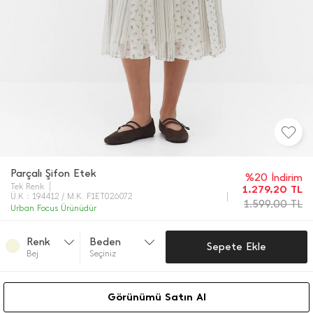
Parçalı Şifon Etek
%20 İndirim
Tek Renk
1.279,20
TL
Ü.K : 194412 / M.K. F1ET026072
1.599,00
TL
Urban Focus Ürünüdür
Renk
Beden
Sepete Ekle
Bej
Seçiniz
Görünümü Satın Al