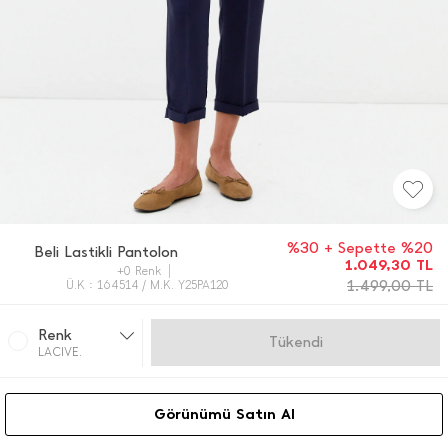
%30 + Sepette %20
Beli Lastikli Pantolon
1.049,30
TL
+0 Renk
1.499,00
TL
Ü.K : 164514 / M.K. Y25PA120
Renk
Gelince Haber Ver
LACIVE.
Görünümü Satın Al