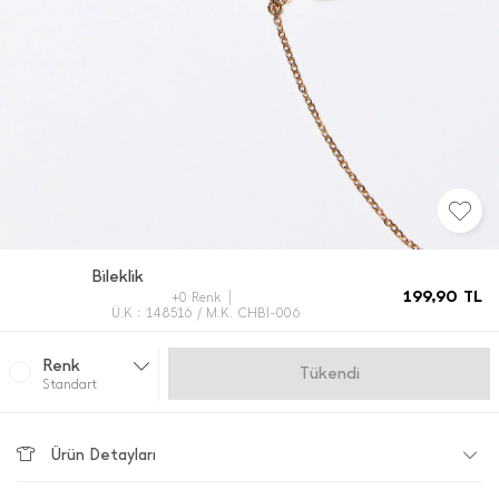
Bi̇lekli̇k
199,90
TL
+0 Renk
Ü.K : 148516 / M.K. CHBI-006
Renk
Gelince Haber Ver
Standart
Ürün Detayları