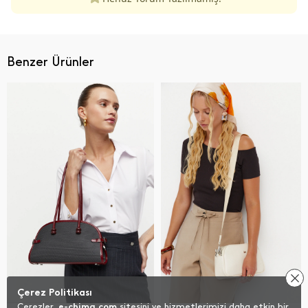
Benzer Ürünler
Çerez Politikası
Çerezler,
e-chima.com
sitesini ve hizmetlerimizi daha etkin bir