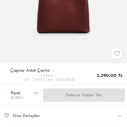
Çapraz Askılı Çanta
2.290,00
TL
+4 Renk
Ü.K : 179014 / M.K. A1CA125010
Renk
Gelince Haber Ver
BORDO
Ürün Detayları