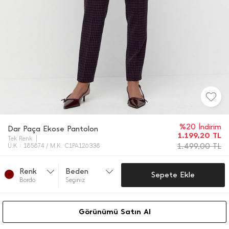
%20 İndirim
Dar Paça Ekose Pantolon
1.199,20
TL
Tek Renk
1.499,00
TL
Ü.K : 185874 / M.K. C1PA126338
Renk
Beden
Sepete Ekle
Bordo
Seçiniz
Görünümü Satın Al