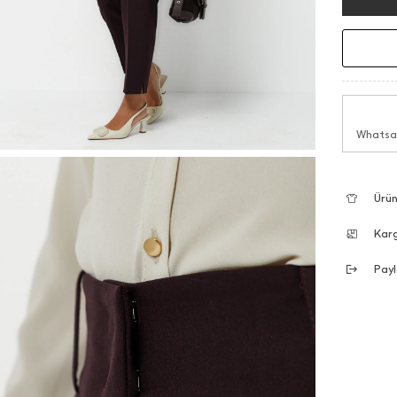
Whatsap
Ürün
Kar
Payl