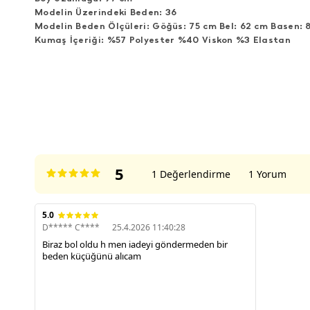
Modelin Üzerindeki Beden: 36
Modelin Beden Ölçüleri: Göğüs: 75 cm Bel: 62 cm Basen: 
Kumaş İçeriği: %57 Polyester %40 Viskon %3 Elastan
ÜRÜN DEĞERLENDIRMELERI
5
1 Değerlendirme
1 Yorum
5.0
D***** C****
25.4.2026 11:40:28
Biraz bol oldu h men iadeyi göndermeden bir
beden küçüğünü alıcam