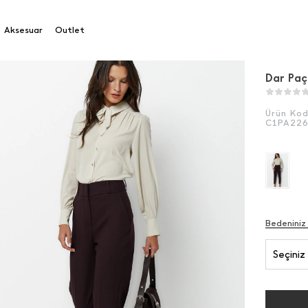
 Paça Pantolon
Aksesuar
Outlet
Dar Paç
Ürün Ko
C1PA22
Bedeniniz
Seçiniz