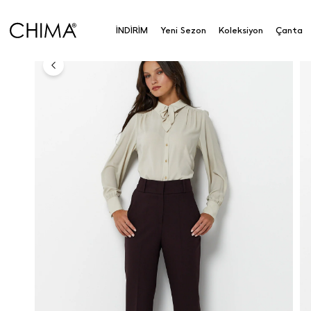
Anasayfa
Koleksiyon
Alt Giyim
Pantolon
Dar
İNDİRİM
Yeni Sezon
Koleksiyon
Çanta