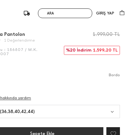
GİRİŞ YAP
ARA
/
Önceki
Sonraki
a Pantolon
1.999,00
TL
1 Değerlendirme
du :
186807 / M.K.
%20 İndirim
1.599,20
TL
6007
Bordo
 hakkında yardım
 (36,38,40,42,44)
Sepete Ekle