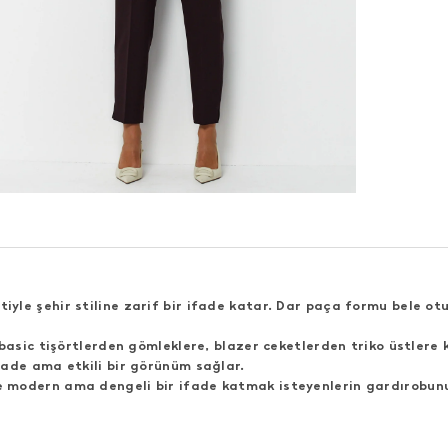
etiyle şehir stiline zarif bir ifade katar. Dar paça formu bele o
basic tişörtlerden gömleklere, blazer ceketlerden triko üstlere
ade ama etkili bir görünüm sağlar.
ine modern ama dengeli bir ifade katmak isteyenlerin gardırobun