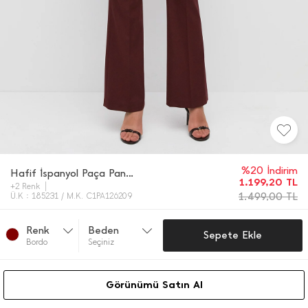
%20 İndirim
Hafif İ̇spanyol Paça Pantolon
1.199,20
TL
+2 Renk
1.499,00
TL
Ü.K : 185231 / M.K. C1PA126209
Renk
Beden
Sepete Ekle
Bordo
Seçiniz
Görünümü Satın Al