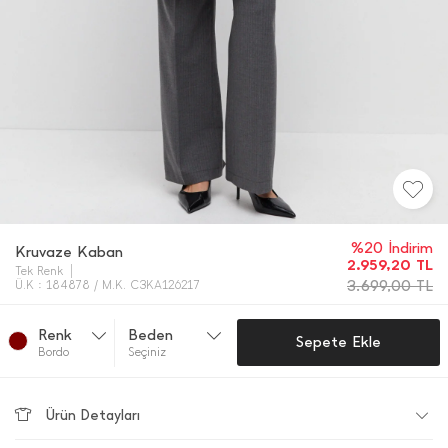
%20 İndirim
Kruvaze Kaban
2.959,20
TL
Tek Renk
3.699,00
TL
Ü.K : 184878 / M.K. C3KA126217
Renk
Beden
Sepete Ekle
Bordo
Seçiniz
Ürün Detayları