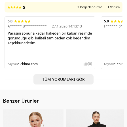
5
2 Değerlendirme
1 Yorum
5.0
5.0
A****** B***********
27.1.2026 14:13:13
F****** p***
Parasını sonuna kadar hakeden bir kaban resimde
göründüğü gibi kaliteli tam beden çok beğendim
Teşekkür ederim.
(0)
e-chima.com
e-chima
Kaynak
Kaynak
TÜM YORUMLARI GÖR
Benzer Ürünler