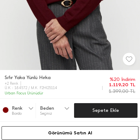
Sıfır Yaka Yünlü Hırka
%20 İndirim
+2 Renk
1.119,20
TL
Ü.K : 184572 / M.K. F2HI25114
1.399,00
TL
Urban Focus Ürünüdür
Renk
Beden
Sepete Ekle
Bordo
Seçiniz
Görünümü Satın Al