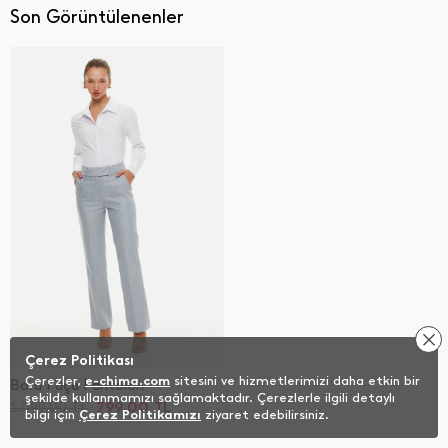
Son Görüntülenenler
Çerez Politikası
Çerezler,
e-chima.com
sitesini ve hizmetlerimizi daha etkin bir
Boru Paça Pantolon
şekilde kullanmamızı sağlamaktadır. Çerezlerle ilgili detaylı
799,00
TL
1.099,00
TL
bilgi için
Çerez Politikamızı
ziyaret edebilirsiniz.