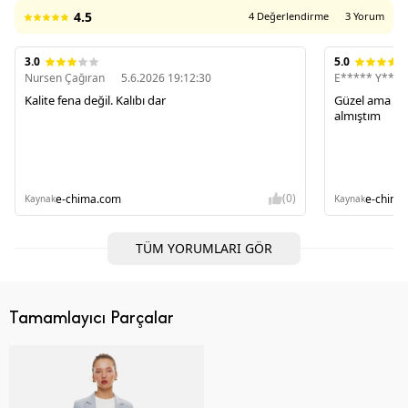
4.5
4 Değerlendirme
3 Yorum
3.0
5.0
Nursen Çağıran
5.6.2026 19:12:30
E***** Y****
Kalite fena değil. Kalıbı dar
Güzel ama dar
almıştım
(0)
e-chima.com
e-chima
Kaynak
Kaynak
TÜM YORUMLARI GÖR
Tamamlayıcı Parçalar