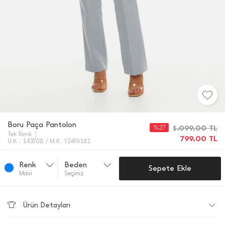
Boru Paça Pantolon
%27
1.099,00
TL
Tek Renk
799,00
TL
Ü.K : 143708 / M.K. Y24PA181
Renk
Beden
Sepete Ekle
Mavi̇
Seçiniz
Ürün Detayları