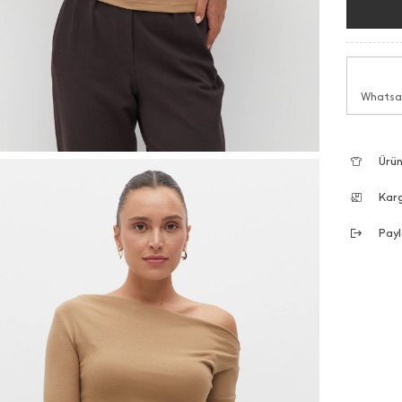
Whatsap
Ürün
Kar
Payl