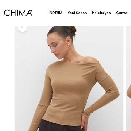
Asimetrik Yaka Body
İNDİRİM
Yeni Sezon
Koleksiyon
Çanta