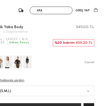
GİRİŞ YAP
ARA
/
Önceki
Sonraki
ik Yaka Body
549,00
TL
2 Değerlendirme
du :
184199 / M.K.
086
Urban Focus
%20 İndirim
439,20
TL
Camel
 hakkında yardım
 (S,M,L)