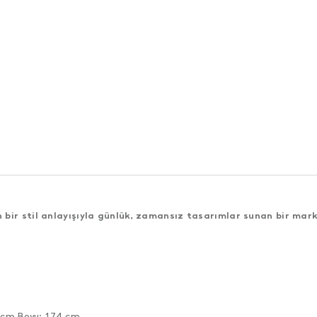
bir stil anlayışıyla günlük, zamansız tasarımlar sunan bir mark
0 cm Boyu: 174 cm