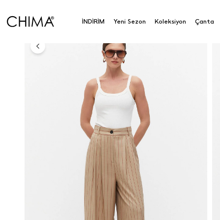
Anasayfa
Koleksiyon
Alt Giyim
Pantolon
Çif
İNDİRİM
Yeni Sezon
Koleksiyon
Çanta