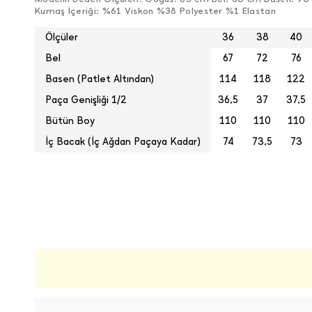
Kumaş İçeriği: %61 Viskon %38 Polyester %1 Elastan
Ölçüler
36
38
40
Bel
67
72
76
Basen (Patlet Altından)
114
118
122
Paça Genişliği 1/2
36,5
37
37,5
Bütün Boy
110
110
110
İç Bacak (İç Ağdan Paçaya Kadar)
74
73,5
73
ÜRÜN DEĞERLENDIRMELERI