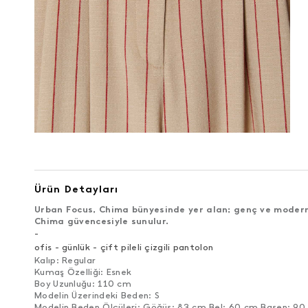
Ürün Detayları
Urban Focus, Chima bünyesinde yer alan; genç ve modern 
Chima güvencesiyle sunulur.
-
ofis - günlük - çift pileli çizgili pantolon
Kalıp: Regular
Kumaş Özelliği: Esnek
Boy Uzunluğu: 110 cm
Modelin Üzerindeki Beden: S
Modelin Beden Ölçüleri: Göğüs: 83 cm Bel: 60 cm Basen: 9