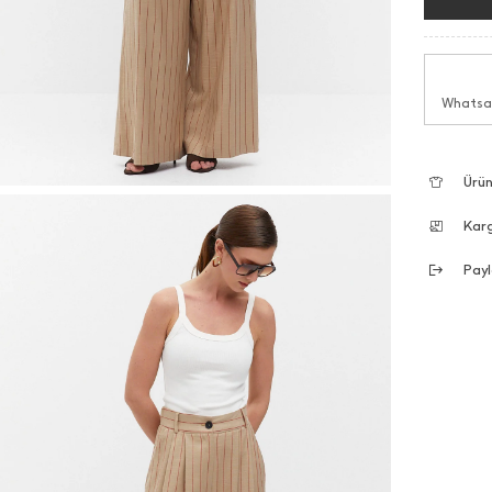
Whatsap
Ürün
Kar
Payl