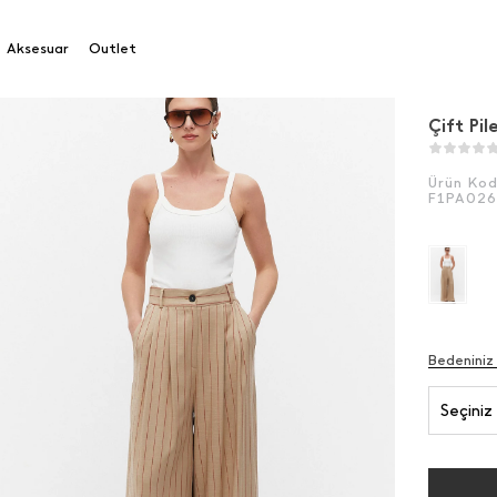
t Pileli Çizgili Pantolon
Aksesuar
Outlet
Çift Pil
Ürün Ko
F1PA02
Bedeniniz
Seçiniz