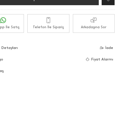
p İle Satış
Telefon İle Sipariş
Arkadaşına Sor
 Detayları
İade
go
Fiyat Alarmı
aş