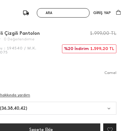
GİRİŞ YAP
ARA
/
Önceki
Sonraki
eli Çizgili Pantolon
1.999,00
TL
0 Değerlendirme
du :
194540 / M.K.
%20 İndirim
1.599,20
TL
6075
Camel
 hakkında yardım
 (36,38,40,42)
Sepete Ekle