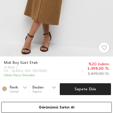
Midi Boy Süet Etek
%20 İndirim
+2 Renk
1.359,20
TL
Ü.K : 184004 / M.K. F1ET25105
1.699,00
TL
Urban Focus Ürünüdür
Renk
Beden
Sepete Ekle
Camel
Seçiniz
Görünümü Satın Al