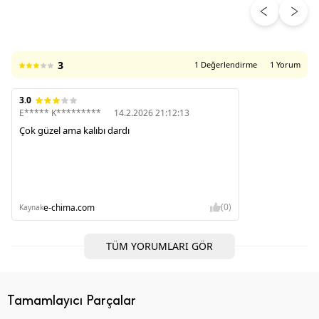
ÜRÜN DEĞERLENDIRMELERI
3
1 Değerlendirme
1 Yorum
3.0
E***** K*********
14.2.2026 21:12:13
Çok güzel ama kalıbı dardı
(0)
e-chima.com
Kaynak
TÜM YORUMLARI GÖR
Tamamlayıcı Parçalar