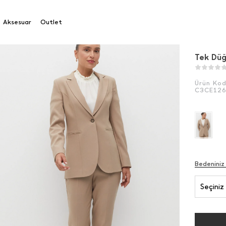
üğme Ceket
Aksesuar
Outlet
Tek Dü
Ürün Ko
C3CE12
Bedeniniz
Seçiniz