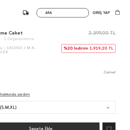
GİRİŞ YAP
ARA
/
Önceki
Sonraki
ğme Ceket
2.399,00
TL
0 Değerlendirme
du :
181050 / M.K.
%20 İndirim
1.919,20
TL
6124
Camel
 hakkında yardım
 (S,M,XL)
Sepete Ekle