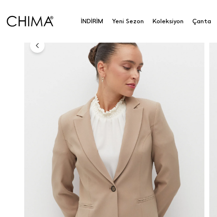
Anasayfa
Koleksiyon
Dış Giyim
Ceket
Tek D
İNDİRİM
Yeni Sezon
Koleksiyon
Çanta