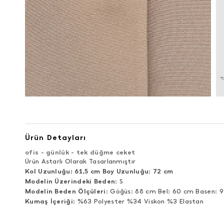
Ürün Detayları
ofis - günlük - tek düğme ceket
Ürün Astarlı Olarak Tasarlanmıştır
Kol Uzunluğu: 61,5 cm Boy Uzunluğu
:
72 cm
Modelin Üzerindeki Beden
: S
Modelin Beden Ölçüleri
: Göğüs: 88 cm Bel: 60 cm Basen: 
Kumaş İçeriği
: %63 Polyester %34 Viskon %3 Elastan