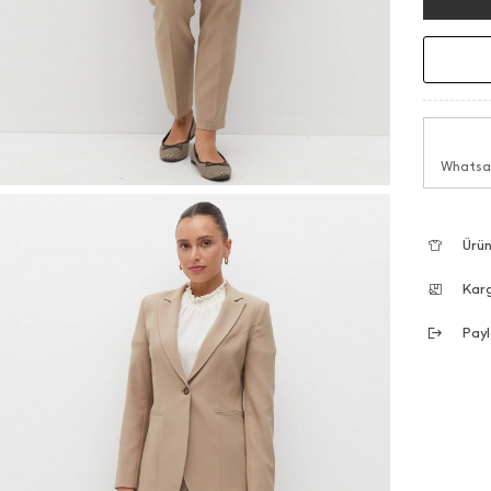
Whatsap
Ürün
Kar
Payl