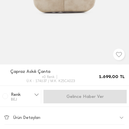
Çapraz Askılı Çanta
1.699,00
TL
+0 Renk
Ü.K : 174637 / M.K. K25CA023
Renk
Gelince Haber Ver
BEJ
Ürün Detayları