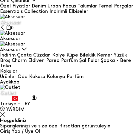
Öne Çıkanlar
Özel Fiyatlar
Denim
Urban Focus
Takımlar
Temel Parçalar
Essentıals Collection
İndirimli Elbiseler
Aksesuar
0
Aksesuar
Aksesuar
İndirim
Çanta
Cüzdan
Kolye
Küpe
Bileklik
Kemer
Yüzük
Broş
Charm
Eldiven
Pareo
Parfüm
Şal Fular
Şapka - Bere
Toka
Kokular
Ürünler
Oda Kokusu
Kolonya
Parfüm
Ayakkabı
Outlet
Türkiye - TRY
YARDIM
Hoşgeldiniz
Siparişlerinizi ve size özel fırsatları görüntüleyin
Giriş Yap / Üye Ol