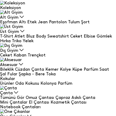
Koleksiyon
Alt Giyim
Eşofman Altı
Etek
Jean
Pantolon
Tulum
Şort
Üst Giyim
T-Shirt
Atlet
Bluz
Body
Sweatshirt
Ceket
Elbise
Gömlek
Hırka
Triko
Yelek
Dış Giyim
Ceket
Kaban
Trençkot
Aksesuar
Bileklik
Cüzdan
Çanta
Kemer
Kolye
Küpe
Parfüm
Saat
Şal Fular
Şapka - Bere
Toka
Kokular
Ürünler
Oda Kokusu
Kolonya
Parfüm
Çanta
Tümünü Gör
Omuz Çantası
Çapraz Askılı Çanta
Mini Çantalar
El Çantası
Kozmetik Çantası
Notebook Çantaları