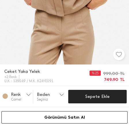
Ceket Yaka Yelek
%25
999,00
TL
+2 Renk
749,90
TL
Ü.K : 139049 / M.K. K24YE091
Renk
Beden
Sepete Ekle
Camel
Seçiniz
Görünümü Satın Al