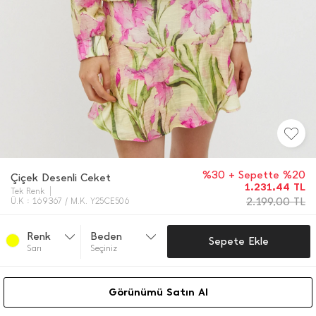
%30 + Sepette %20
Çiçek Desenli Ceket
1.231,44
TL
Tek Renk
2.199,00
TL
Ü.K : 169367 / M.K. Y25CE506
Renk
Beden
Sepete Ekle
Sarı
Seçiniz
Görünümü Satın Al