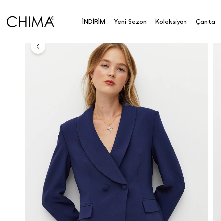
Anasayfa
Koleksiyon
Dış Giyim
Ceket
Çift 
İNDİRİM
Yeni Sezon
Koleksiyon
Çanta