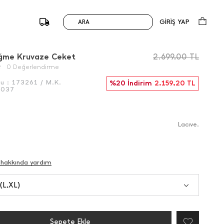
GİRİŞ YAP
ARA
/
Önceki
Sonraki
üğme Kruvaze Ceket
2.699,00
TL
0 Değerlendirme
du :
173261 / M.K.
%20 İndirim
2.159,20
TL
6037
Lacıve.
 hakkında yardım
 (L,XL)
Sepete Ekle