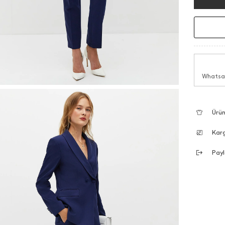
Whatsap
Ürün
Kar
Payl