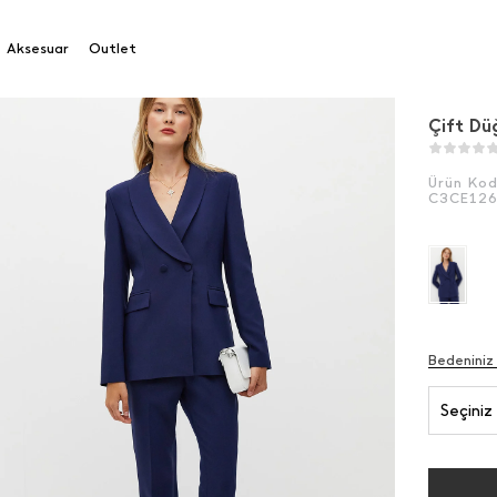
Düğme Kruvaze Ceket
Aksesuar
Outlet
Çift D
Ürün Ko
C3CE12
Bedeniniz
Seçiniz