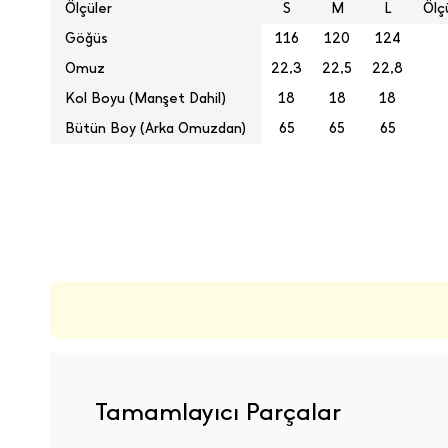
Ölçüler
S
M
L
Ölç
Göğüs
116
120
124
Omuz
22,3
22,5
22,8
Kol Boyu (Manşet Dahil)
18
18
18
Bütün Boy (Arka Omuzdan)
65
65
65
ÜRÜN DEĞERLENDIRMELERI
Tamamlayıcı Parçalar