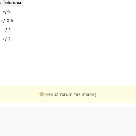
ü Toleransı
+/-2
+/-0,5
+/-1
+/-2
Henüz Yorum Yazılmamış.