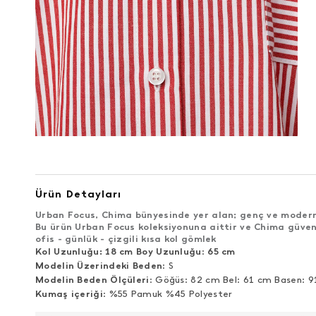
Ürün Detayları
Urban Focus, Chima bünyesinde yer alan; genç ve modern 
Bu ürün Urban Focus koleksiyonuna aittir ve Chima güven
ofis - günlük - çizgili kısa kol gömlek
Kol Uzunluğu: 18 cm Boy Uzunluğu
:
65 cm
Modelin Üzerindeki Beden
: S
Modelin Beden Ölçüleri
: Göğüs: 82 cm Bel: 61 cm Basen: 
Kumaş içeriği
: %55 Pamuk %45 Polyester