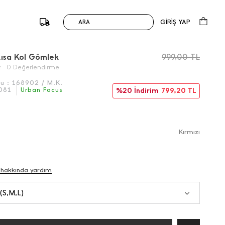
GİRİŞ YAP
ARA
/
Önceki
Sonraki
 Kısa Kol Gömlek
999,00
TL
0 Değerlendirme
du :
168902 / M.K.
081
Urban Focus
%20 İndirim
799,20
TL
Kırmızı
 hakkında yardım
 (S,M,L)