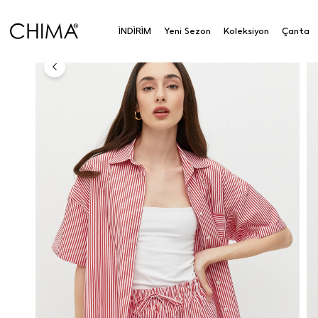
Anasayfa
Koleksiyon
Üst Giyim
Gömlek
Çizg
İNDİRİM
Yeni Sezon
Koleksiyon
Çanta