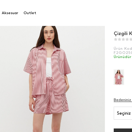
ili Kısa Kol Gömlek
Aksesuar
Outlet
Çizgili
Ürün Ko
F2GO25
Ürünüdür
Bedeniniz
Seçiniz