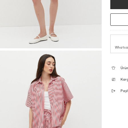
Whatsap
Ürün
Kar
Payl