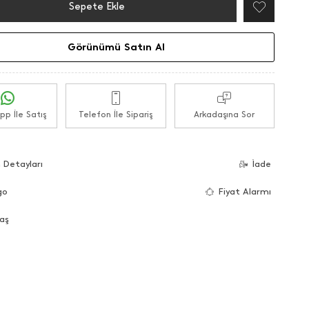
Sepete Ekle
Görünümü Satın Al
p İle Satış
Telefon İle Sipariş
Arkadaşına Sor
 Detayları
İade
go
Fiyat Alarmı
aş