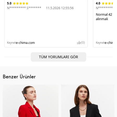
5.0
4.0
N********* S*******
11.5.2026 12:55:56
N********* 
Normal 42 be
alinmali
(0)
e-chima.com
e-chima
Kaynak
Kaynak
TÜM YORUMLARI GÖR
Benzer Ürünler