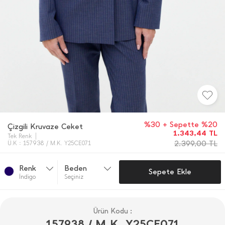
%30 + Sepette %20
Çizgili Kruvaze Ceket
1.343,44
TL
Tek Renk
2.399,00
TL
Ü.K : 157938 / M.K. Y25CE071
Renk
Beden
Sepete Ekle
İ̇ndi̇go
Seçiniz
Ürün Kodu :
157938 / M.K. Y25CE071