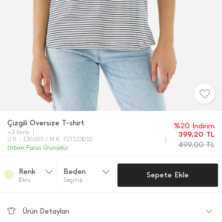
Çizgili Oversize T-shirt
%20 İndirim
+3 Renk
399,20
TL
Ü.K : 136605 / M.K. F2TS23010
499,00
TL
Urban Focus Ürünüdür
Renk
Beden
Sepete Ekle
Ekru
Seçiniz
Ürün Detayları