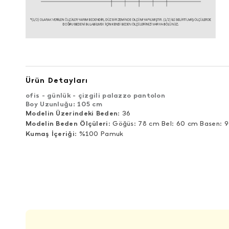
Ürün Detayları
ofis - günlük - çizgili palazzo pantolon
Boy Uzunluğu
:
105 cm
Modelin Üzerindeki Beden
: 36
Modelin Beden Ölçüleri
: Göğüs: 78 cm Bel: 60 cm Basen: 
Kumaş İçeriği
: %100 Pamuk
ÜRÜN DEĞERLENDIRMELERI