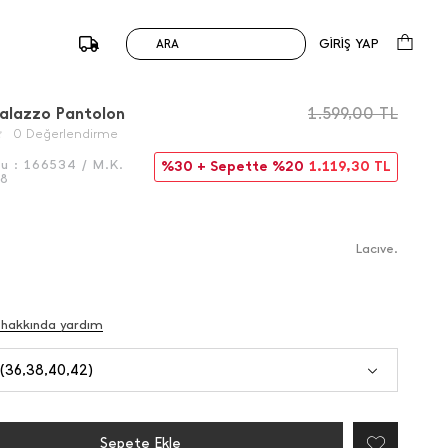
GİRİŞ YAP
ARA
/
Önceki
Sonraki
 Palazzo Pantolon
1.599,00
TL
0 Değerlendirme
du :
166534 / M.K.
%30 + Sepette %20
1.119,30
TL
78
Lacıve.
 hakkında yardım
 (36,38,40,42)
Sepete Ekle