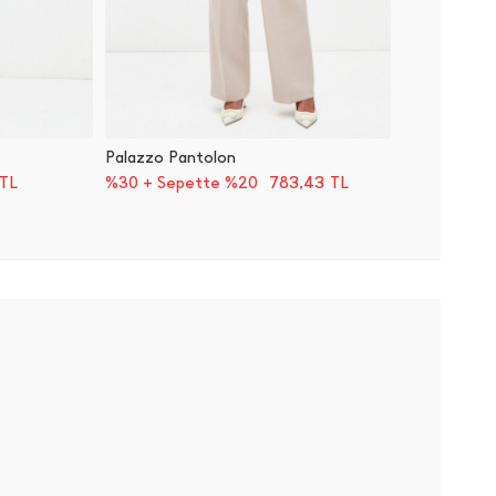
Palazzo Pantolon
Rahat K
TL
783,43
TL
%30 + Sepette %20
%30 + 