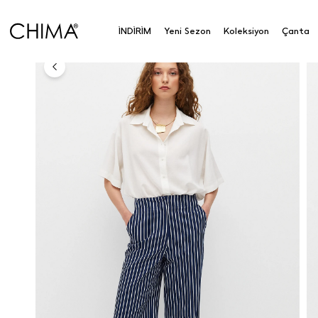
Anasayfa
Koleksiyon
Alt Giyim
Pantolon
Çiz
İNDİRİM
Yeni Sezon
Koleksiyon
Çanta