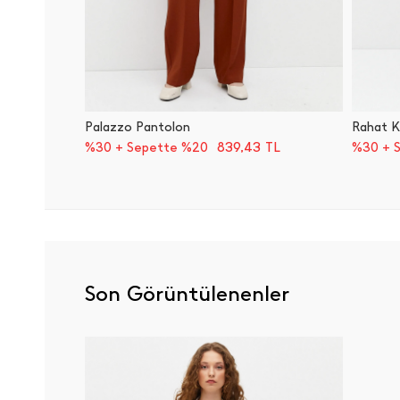
Palazzo Pantolon
Rahat K
839,43
TL
%30 + Sepette %20
%30 + 
Son Görüntülenenler