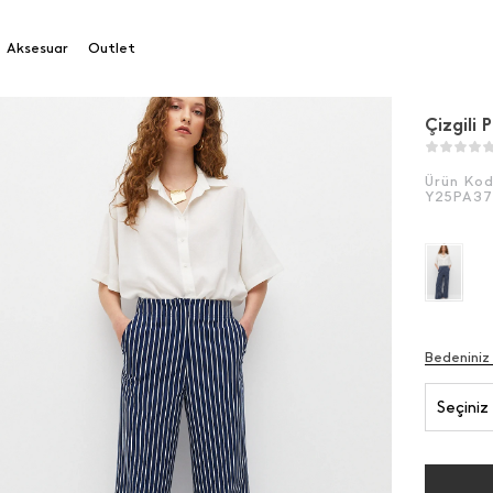
gili Palazzo Pantolon
Aksesuar
Outlet
Çizgili
Ürün Ko
Y25PA3
Bedeniniz
Seçiniz