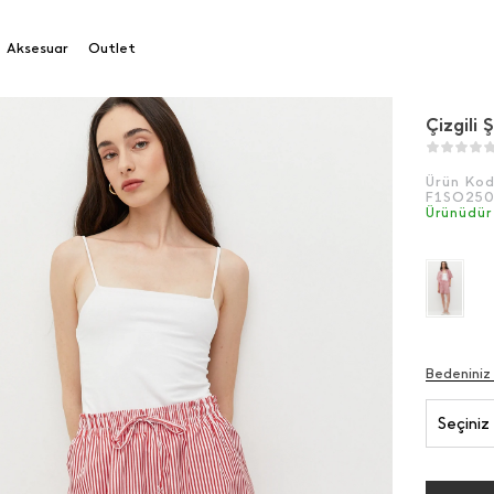
Aksesuar
Outlet
Çizgili 
Ürün Ko
F1SO25
Ürünüdür
Bedeniniz
Seçiniz