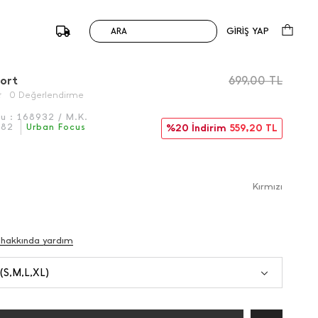
GİRİŞ YAP
ARA
/
Önceki
Sonraki
Şort
699,00
TL
0 Değerlendirme
du :
168932 / M.K.
082
Urban Focus
%20 İndirim
559,20
TL
Kırmızı
 hakkında yardım
 (S,M,L,XL)