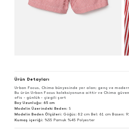
Ürün Detayları
Urban Focus, Chima bünyesinde yer alan; genç ve modern 
Bu ürün Urban Focus koleksiyonuna aittir ve Chima güven
ofis - günlük - çizgili şort
Boy Uzunluğu
:
65 cm
Modelin Üzerindeki Beden
: S
Modelin Beden Ölçüleri
: Göğüs: 82 cm Bel: 61 cm Basen: 
Kumaş içeriği
: %55 Pamuk %45 Polyester