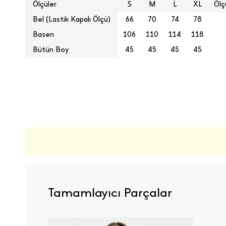
Ölçüler
S
M
L
XL
Ölç
Bel (Lastik Kapalı Ölçü)
66
70
74
78
Basen
106
110
114
118
Bütün Boy
45
45
45
45
ÜRÜN DEĞERLENDIRMELERI
Tamamlayıcı Parçalar