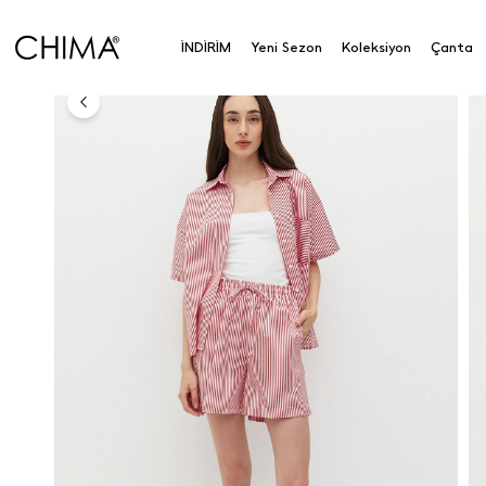
Çizgili Şort
İNDİRİM
Yeni Sezon
Koleksiyon
Çanta