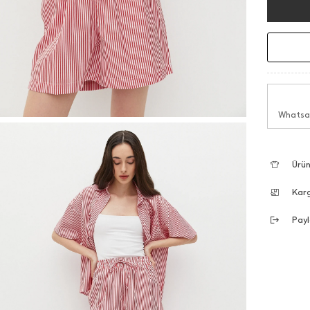
Whatsap
Ürün
Kar
Payl