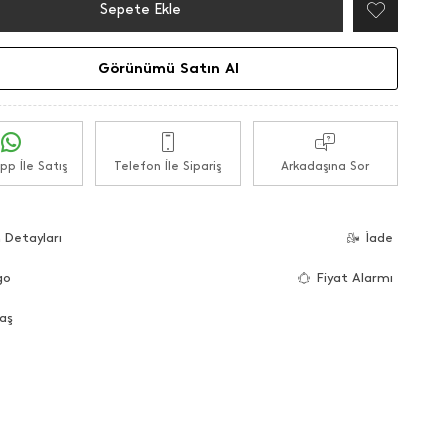
Sepete Ekle
Görünümü Satın Al
p İle Satış
Telefon İle Sipariş
Arkadaşına Sor
 Detayları
İade
go
Fiyat Alarmı
aş